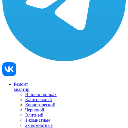
Ремонт
квартир
В новостройках
Капитальный
Косметический
Черновой
Элитный
1-комнатные
2х-комнатные